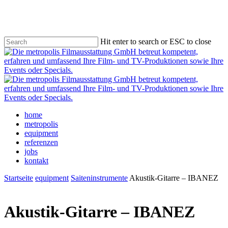
Skip
to
main
content
Hit enter to search or ESC to close
Close
Search
Menu
home
metropolis
equipment
referenzen
jobs
kontakt
Startseite
equipment
Saiteninstrumente
Akustik-Gitarre – IBANEZ
Akustik-Gitarre – IBANEZ