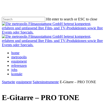
Skip
to
main
content
Hit enter to search or ESC to close
Close
Search
Menu
home
metropolis
equipment
referenzen
jobs
kontakt
Startseite
equipment
Saiteninstrumente
E-Gitarre – PRO TONE
E-Gitarre – PRO TONE