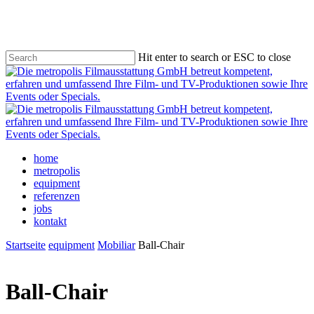
Skip
to
main
content
Hit enter to search or ESC to close
Close
Search
Menu
home
metropolis
equipment
referenzen
jobs
kontakt
Startseite
equipment
Mobiliar
Ball-Chair
Ball-Chair