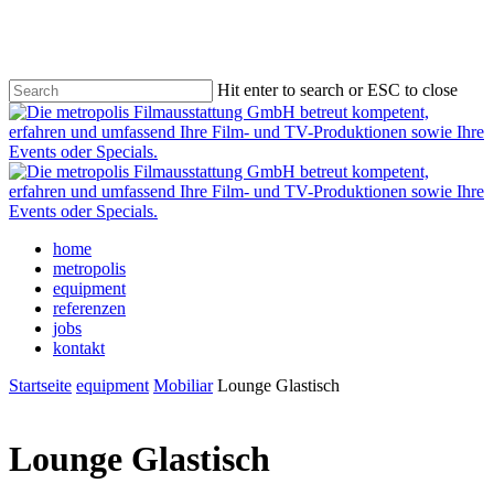
Skip
to
main
content
Hit enter to search or ESC to close
Close
Search
Menu
home
metropolis
equipment
referenzen
jobs
kontakt
Startseite
equipment
Mobiliar
Lounge Glastisch
Lounge Glastisch