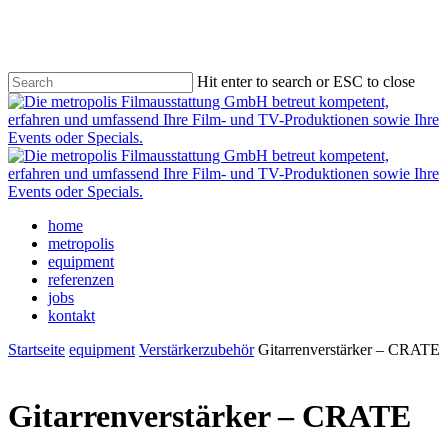
Skip
to
main
content
Hit enter to search or ESC to close
Close
Search
Menu
home
metropolis
equipment
referenzen
jobs
kontakt
Startseite
equipment
Verstärkerzubehör
Gitarrenverstärker – CRATE
Gitarrenverstärker – CRATE