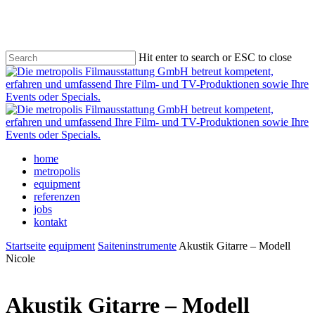
Skip
to
main
content
Hit enter to search or ESC to close
Close
Search
Menu
home
metropolis
equipment
referenzen
jobs
kontakt
Startseite
equipment
Saiteninstrumente
Akustik Gitarre – Modell
Nicole
Akustik Gitarre – Modell