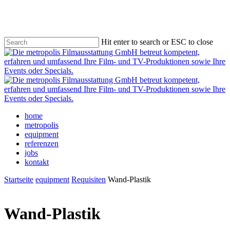
Skip
to
main
content
Hit enter to search or ESC to close
Close
Search
Menu
home
metropolis
equipment
referenzen
jobs
kontakt
Startseite
equipment
Requisiten
Wand-Plastik
Wand-Plastik