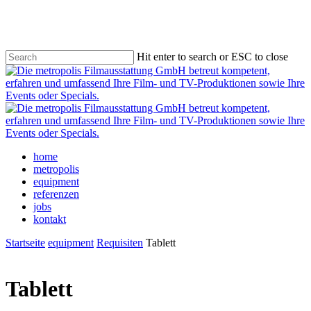
Skip
to
main
content
Hit enter to search or ESC to close
Close
Search
Menu
home
metropolis
equipment
referenzen
jobs
kontakt
Startseite
equipment
Requisiten
Tablett
Tablett