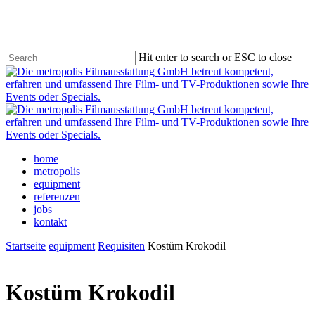
Skip
to
main
content
Hit enter to search or ESC to close
Close
Search
Menu
home
metropolis
equipment
referenzen
jobs
kontakt
Startseite
equipment
Requisiten
Kostüm Krokodil
Kostüm Krokodil