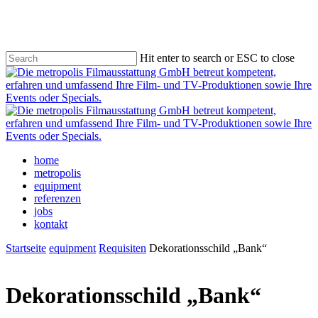
Skip
to
main
content
Hit enter to search or ESC to close
Close
Search
Menu
home
metropolis
equipment
referenzen
jobs
kontakt
Startseite
equipment
Requisiten
Dekorationsschild „Bank“
Dekorationsschild „Bank“